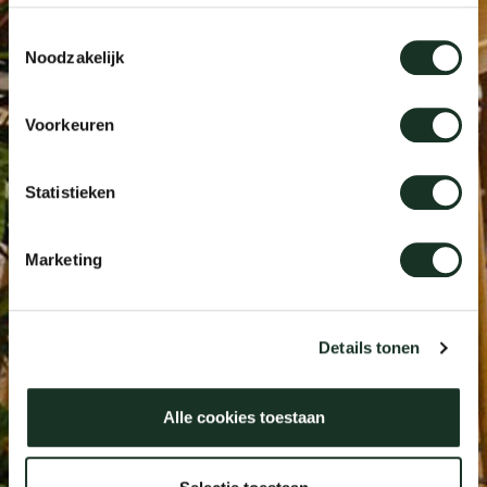
Tis
Toestemmingsselectie
Noodzakelijk
dick s
Voorkeuren
ineke 
Statistieken
karel 
Marketing
miriam
burkh
Details tonen
arnol
Alle cookies toestaan
pierre
Workplace One