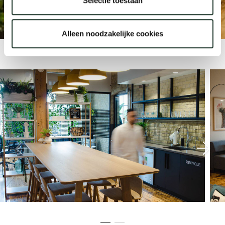
Selectie toestaan
Toronto
Uns
Alleen noodzakelijke cookies