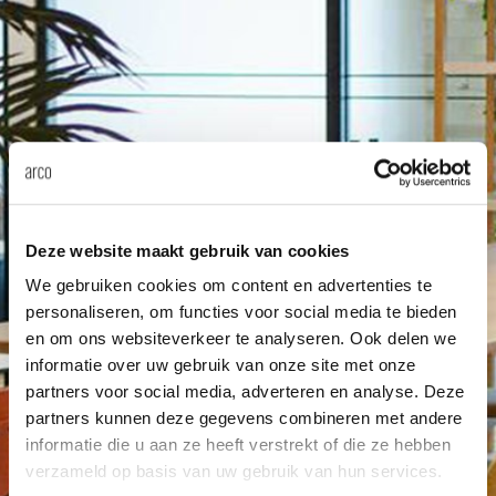
änke
rriere
auszie
vision
sessel
cm13/
gudmu
Nac
milien
ontakt
stehti
stapel
cm15
uli bu
Ne
ebshop
essti
cm21
raw e
Über Arco
Stü
rechte
cm22
jorre 
Deze website maakt gebruik van cookies
Kollektion
We gebruiken cookies om content en advertenties te
ovale 
jonat
personaliseren, om functies voor social media te bieden
Ka
en om ons websiteverkeer te analyseren. Ook delen we
runde 
ivan k
informatie over uw gebruik van onze site met onze
partners voor social media, adverteren en analyse. Deze
partners kunnen deze gegevens combineren met andere
local
jonas
informatie die u aan ze heeft verstrekt of die ze hebben
verzameld op basis van uw gebruik van hun services.
willem