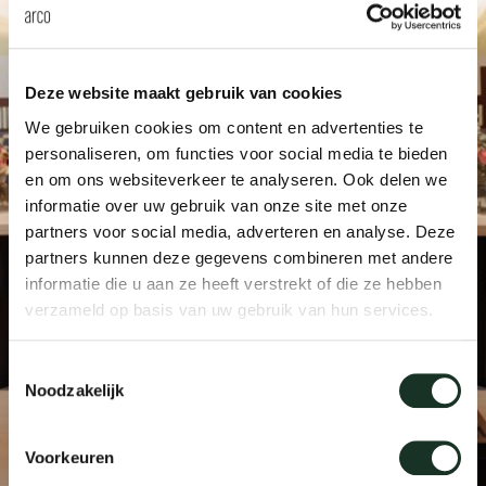
Tis
dick s
Deze website maakt gebruik van cookies
We gebruiken cookies om content en advertenties te
ineke 
personaliseren, om functies voor social media te bieden
en om ons websiteverkeer te analyseren. Ook delen we
karel 
informatie over uw gebruik van onze site met onze
partners voor social media, adverteren en analyse. Deze
partners kunnen deze gegevens combineren met andere
miriam
informatie die u aan ze heeft verstrekt of die ze hebben
verzameld op basis van uw gebruik van hun services.
burkh
Toestemmingsselectie
Noodzakelijk
arnol
Voorkeuren
pierre