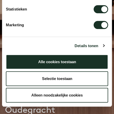
Statistieken
Uns
Marketing
Details tonen
Alle cookies toestaan
Selectie toestaan
Conscious Hotels
Alleen noodzakelijke cookies
Oudegracht