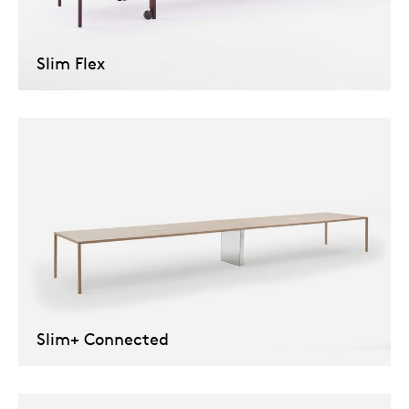
Our
Slim Flex
Slim+ Connected