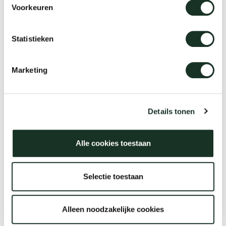
Voorkeuren
Slim Plus bench
Statistieken
Marketing
Details tonen
Alle cookies toestaan
Selectie toestaan
We love materials
Entdecken Sie die Arco
Alleen noodzakelijke cookies