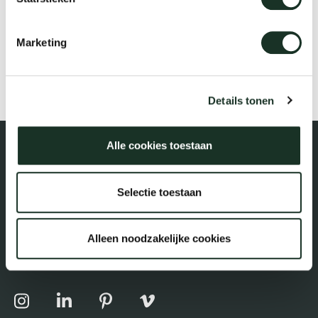
Tis
dick s
Marketing
Kami Kollektion
ineke 
Details tonen
karel 
Alle cookies toestaan
miriam
Selectie toestaan
burkh
Parallelweg 2-III
Alleen noodzakelijke cookies
7102 DE Winterswijk, Niederlande
arnol
pierre