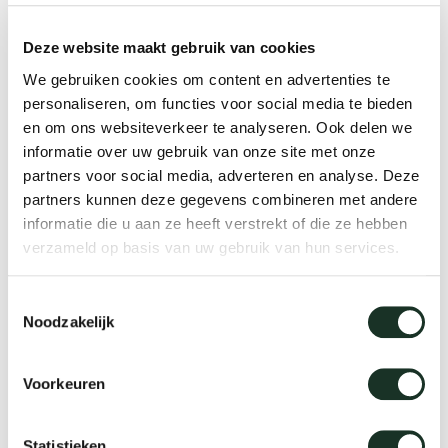
änke
rriere
auszie
vision
sessel
cm13/
gudmu
– fertigen wir mit dem gleichen
Nac
Deze website maakt gebruik van cookies
Anspruch: „Handgefertigte Möbel für
milien
ontakt
stehti
stapel
cm15
uli bu
We gebruiken cookies om content en advertenties te
diese Generation und die nächste".
personaliseren, om functies voor social media te bieden
Ne
en om ons websiteverkeer te analyseren. Ook delen we
Diesem Leitsatz bleiben wir treu,
ebshop
essti
cm21
raw e
informatie over uw gebruik van onze site met onze
Über Arco
ebenso wie unserem Erbe aus präzisem
Stü
partners voor social media, adverteren en analyse. Deze
partners kunnen deze gegevens combineren met andere
rechte
cm22
jorre 
Handwerk und zeitgemäßer Innovation.
informatie die u aan ze heeft verstrekt of die ze hebben
Kollektion
verzameld op basis van uw gebruik van hun services.
ovale 
jonat
Ka
Toestemmingsselectie
runde 
ivan k
Noodzakelijk
local
jonas
Voorkeuren
willem
Statistieken