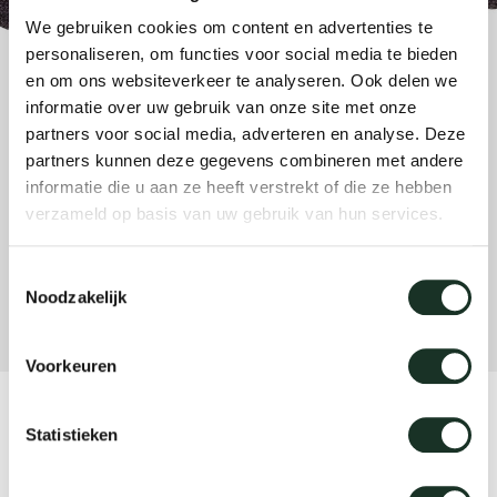
änke
rriere
auszie
vision
sessel
cm13/
gudmu
We gebruiken cookies om content en advertenties te
Nac
personaliseren, om functies voor social media te bieden
en om ons websiteverkeer te analyseren. Ook delen we
milien
ontakt
stehti
stapel
cm15
uli bu
informatie over uw gebruik van onze site met onze
Ne
partners voor social media, adverteren en analyse. Deze
ebshop
essti
cm21
raw e
partners kunnen deze gegevens combineren met andere
Über Arco
Stü
informatie die u aan ze heeft verstrekt of die ze hebben
verzameld op basis van uw gebruik van hun services.
rechte
cm22
jorre 
Kollektion
Toestemmingsselectie
ovale 
jonat
Noodzakelijk
Ka
runde 
ivan k
Voorkeuren
local
jonas
CM11 - medium black
Statistieken
willem