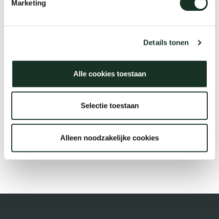
Marketing
Tis
dick s
Description
Details tonen
ineke 
Alle cookies toestaan
€54,99
karel 
Selectie toestaan
miriam
Alleen noodzakelijke cookies
Bestellen
burkh
arnol
pierre