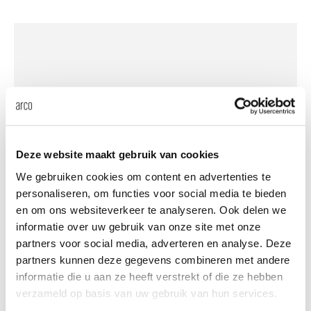
änke
rriere
auszie
vision
sessel
cm13/
gudmu
Nac
milien
ontakt
stehti
stapel
cm15
uli bu
Ne
ebshop
essti
cm21
raw e
Über Arco
Stü
rechte
cm22
jorre 
Deze website maakt gebruik van cookies
Kollektion
We gebruiken cookies om content en advertenties te
ovale 
jonat
CM11 - medium black
personaliseren, om functies voor social media te bieden
Ka
en om ons websiteverkeer te analyseren. Ook delen we
runde 
ivan k
informatie over uw gebruik van onze site met onze
partners voor social media, adverteren en analyse. Deze
partners kunnen deze gegevens combineren met andere
local
jonas
informatie die u aan ze heeft verstrekt of die ze hebben
verzameld op basis van uw gebruik van hun services.
willem