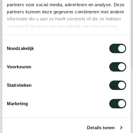
partners voor social media, adverteren en analyse. Deze
partners kunnen deze gegevens combineren met andere
Uns
informatie die u aan ze heeft verstrekt of die ze hebben
verzameld op basis van uw gebruik van hun services.
Toestemmingsselectie
Noodzakelijk
Voorkeuren
Product
Statistieken
Home-Work
Marketing
Designer
Jonathan Prestwich
Details tonen