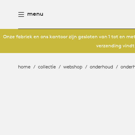
menu
Onze fabriek en ons kantoor zijn gesloten van 1 tot en m
aamheid
derlands
verzending vindt
e producten
n
utsch
home
collectie
webshop
onderhoud
onder
gen
houd
ternational
n
eschiedenis
rope
meubelen
mensen
 management
ontwerpers