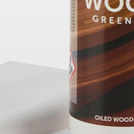
pierre mazairac
Onze ontwerpers