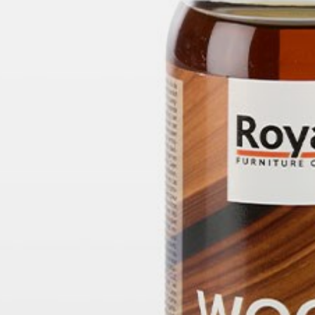
willem van ast
Tafels
dick spierenburg
ineke hans
karel boonzaaijer
miriam van der lubbe
burkhard vogtherr
arnold merckx