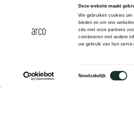
Deze website maakt gebru
We gebruiken cookies om c
bieden en om ons websitev
site met onze partners vo
combineren met andere inf
uw gebruik van hun servic
Greenfix oiled wood (250ml
Toestemmingsselectie
Noodzakelijk
Omschrijving