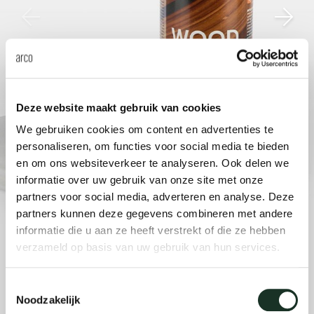
änke
rriere
auszie
vision
sessel
cm13/
gudmu
Nac
milien
ontakt
stehti
stapel
cm15
uli bu
Ne
ebshop
essti
cm21
raw e
Deze website maakt gebruik van cookies
Über Arco
Stü
We gebruiken cookies om content en advertenties te
rechte
cm22
jorre 
personaliseren, om functies voor social media te bieden
Kollektion
en om ons websiteverkeer te analyseren. Ook delen we
informatie over uw gebruik van onze site met onze
ovale 
jonat
partners voor social media, adverteren en analyse. Deze
Ka
partners kunnen deze gegevens combineren met andere
runde 
ivan k
informatie die u aan ze heeft verstrekt of die ze hebben
verzameld op basis van uw gebruik van hun services.
local
jonas
Toestemmingsselectie
Noodzakelijk
willem