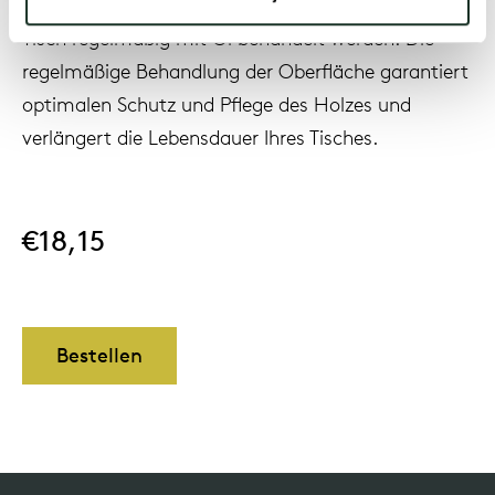
natürlichen Glanz des Holzes zu erhalten, muss der
Tisch regelmäßig mit Öl behandelt werden. Die
regelmäßige Behandlung der Oberfläche garantiert
Uns
optimalen Schutz und Pflege des Holzes und
verlängert die Lebensdauer Ihres Tisches.
€18,15
Bestellen