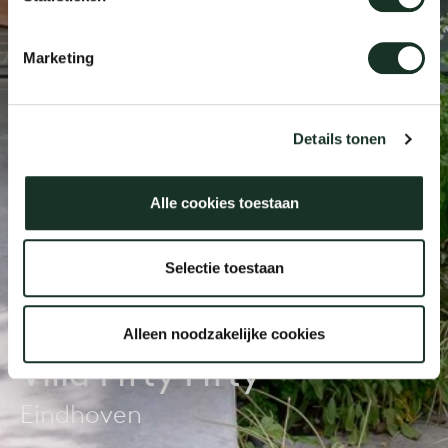
Marketing
Onz
Details tonen
Alle cookies toestaan
Selectie toestaan
Alleen noodzakelijke cookies
Villa Fifty Fifty
Eindhoven