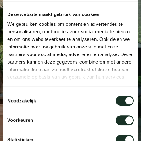
Taf
Deze website maakt gebruik van cookies
dick s
We gebruiken cookies om content en advertenties te
personaliseren, om functies voor social media te bieden
ineke 
en om ons websiteverkeer te analyseren. Ook delen we
informatie over uw gebruik van onze site met onze
partners voor social media, adverteren en analyse. Deze
karel 
partners kunnen deze gegevens combineren met andere
informatie die u aan ze heeft verstrekt of die ze hebben
miriam
verzameld op basis van uw gebruik van hun services.
Toestemmingsselectie
burkh
Noodzakelijk
arnol
Voorkeuren
pierre
Statistieken