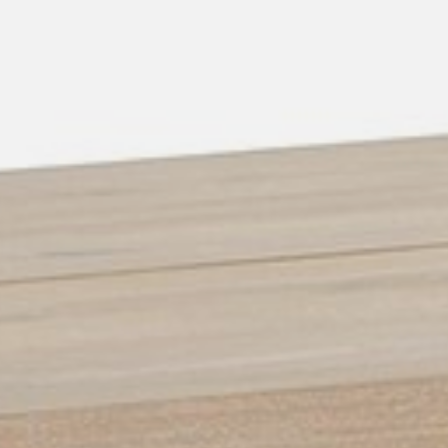
pierre mazairac
Onze ontwerpers