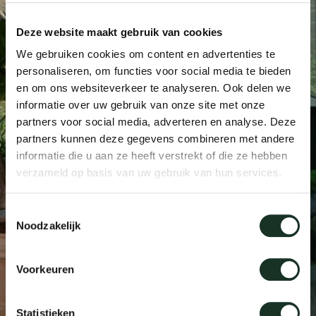
Tab
Deze website maakt gebruik van cookies
dick s
We gebruiken cookies om content en advertenties te
personaliseren, om functies voor social media te bieden
ineke 
en om ons websiteverkeer te analyseren. Ook delen we
informatie over uw gebruik van onze site met onze
partners voor social media, adverteren en analyse. Deze
karel 
partners kunnen deze gegevens combineren met andere
informatie die u aan ze heeft verstrekt of die ze hebben
miriam
verzameld op basis van uw gebruik van hun services.
Toestemmingsselectie
burkh
Noodzakelijk
arnol
Voorkeuren
pierre
Statistieken