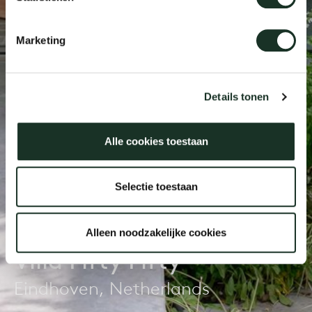
Marketing
Our
Details tonen
Alle cookies toestaan
Selectie toestaan
Alleen noodzakelijke cookies
Villa Fifty Fifty
Eindhoven, Netherlands