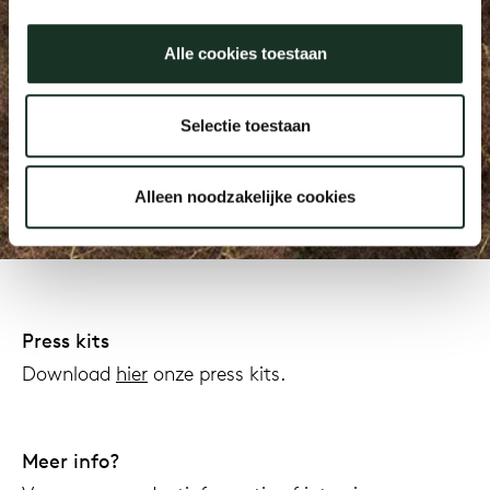
Alle cookies toestaan
Onz
We are Arco, we are
Selectie toestaan
connected
Alleen noodzakelijke cookies
Press requests
Press kits
Download
hier
onze press kits.
Meer info?