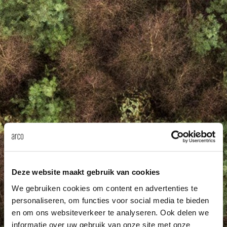
anken
rken bij
uitsch
vision
fauteu
gudmu
Du
Wer
milies
ontact
stataf
stapel
uli bu
Ni
ebshop
tafel 
raw e
Over Arco
Sto
rechth
jorre 
Collectie
ovale 
jonat
ronde 
ivan k
Deze website maakt gebruik van cookies
We gebruiken cookies om content en advertenties te
local
jonas
personaliseren, om functies voor social media te bieden
en om ons websiteverkeer te analyseren. Ook delen we
informatie over uw gebruik van onze site met onze
willem