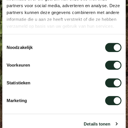
partners voor social media, adverteren en analyse. Deze
Taf
partners kunnen deze gegevens combineren met andere
dick s
informatie die u aan ze heeft verstrekt of die ze hebben
verzameld op basis van uw gebruik van hun services.
ineke 
Toestemmingsselectie
Noodzakelijk
karel 
Voorkeuren
miriam
Statistieken
burkh
Marketing
arnol
pierre
Details tonen