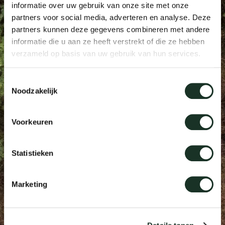
informatie over uw gebruik van onze site met onze
Tis
partners voor social media, adverteren en analyse. Deze
dick s
partners kunnen deze gegevens combineren met andere
informatie die u aan ze heeft verstrekt of die ze hebben
verzameld op basis van uw gebruik van hun services.
ineke 
Toestemmingsselectie
karel 
Noodzakelijk
miriam
Voorkeuren
burkh
Statistieken
arnol
Marketing
pierre