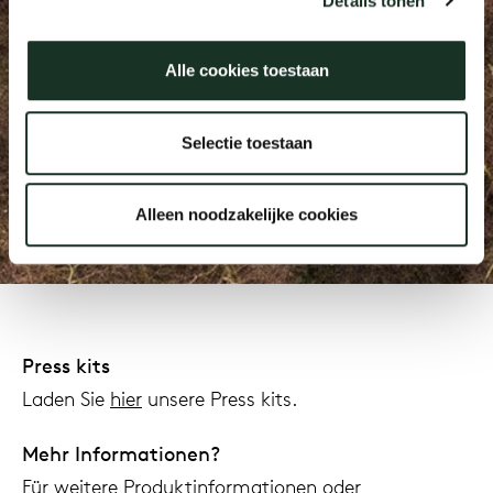
Details tonen
Uns
Alle cookies toestaan
We are Arco, we are
Selectie toestaan
connected
Alleen noodzakelijke cookies
Press requests
Press kits
Laden Sie
hier
unsere Press kits.
Mehr Informationen?
Für weitere Produktinformationen oder