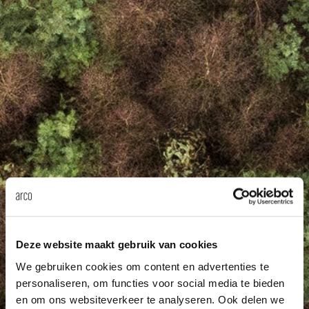
änke
rriere
auszie
vision
sessel
cm13/
gudmu
Nac
milien
ontakt
stehti
stapel
cm15
uli bu
Ne
ebshop
essti
cm21
raw e
Über Arco
Stü
rechte
cm22
jorre 
Kollektion
ovale 
jonat
Ka
runde 
ivan k
Deze website maakt gebruik van cookies
local
jonas
We gebruiken cookies om content en advertenties te
personaliseren, om functies voor social media te bieden
en om ons websiteverkeer te analyseren. Ook delen we
willem