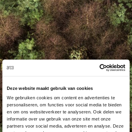
enches
ontact
extend
vision
armch
cm13/
gudmu
Sus
milies
high t
stacka
cm15
uli bu
About Arco
Ne
ebshop
tailor
cm21
raw e
Cha
rectan
cm22
jorre 
Collection
oval t
jonat
Ca
Deze website maakt gebruik van cookies
round 
ivan k
We gebruiken cookies om content en advertenties te
personaliseren, om functies voor social media te bieden
en om ons websiteverkeer te analyseren. Ook delen we
local
jonas
informatie over uw gebruik van onze site met onze
partners voor social media, adverteren en analyse. Deze
willem