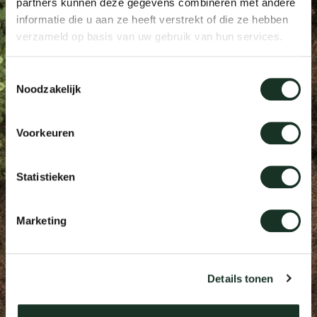
partners kunnen deze gegevens combineren met andere
Tab
informatie die u aan ze heeft verstrekt of die ze hebben
verzameld op basis van uw gebruik van hun services.
dick s
Toestemmingsselectie
ineke 
Noodzakelijk
karel 
Voorkeuren
miriam
Statistieken
burkh
Marketing
arnol
Details tonen
pierre