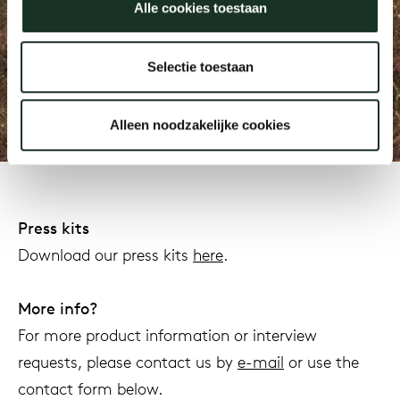
Alle cookies toestaan
We are Arco, we are
Our
Selectie toestaan
connected
Press requests
Alleen noodzakelijke cookies
Press kits
Download our press kits
here
.
More info?
For more product information or interview
requests, please contact us by
e-mail
or use the
contact form below.