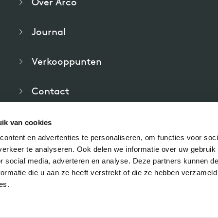
Over Arco
willem van ast
Journal
Tafels
dick spierenburg
Verkooppunten
ineke hans
Contact
karel boonzaaijer
Veelgestelde vragen
ik van cookies
miriam van der lubbe
ontent en advertenties te personaliseren, om functies voor soci
Downloads
erkeer te analyseren. Ook delen we informatie over uw gebruik
or social media, adverteren en analyse. Deze partners kunnen 
burkhard vogtherr
ormatie die u aan ze heeft verstrekt of die ze hebben verzameld
es.
arnold merckx