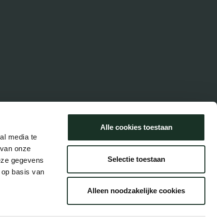
Alle cookies toestaan
al media te
 van onze
Selectie toestaan
deze gegevens
 op basis van
Alleen noodzakelijke cookies