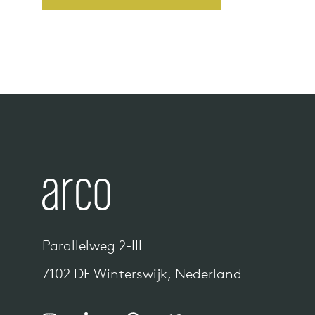
n
 bij
es
ct
op
er Arco
lectie
Parallelweg 2-III
7102 DE Winterswijk, Nederland