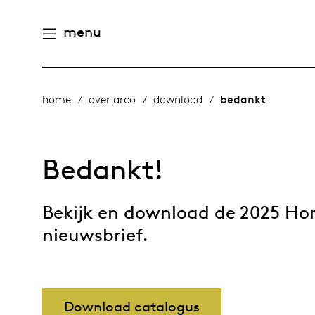
menu
aamheid
derlands
home
over arco
download
bedankt
e producten
n
ternational
Bedankt!
gen
houd
Bekijk en download de 2025 Hom
n
eschiedenis
nieuwsbrief.
meubelen
mensen
Download catalogus
 management
ontwerpers