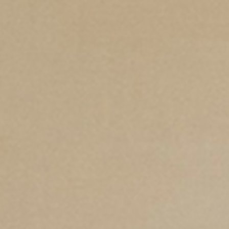
willem van ast
Tafels
dick spierenburg
ineke hans
karel boonzaaijer
miriam van der lubbe
burkhard vogtherr
arnold merckx