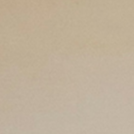
pierre mazairac
Onze ontwerpers