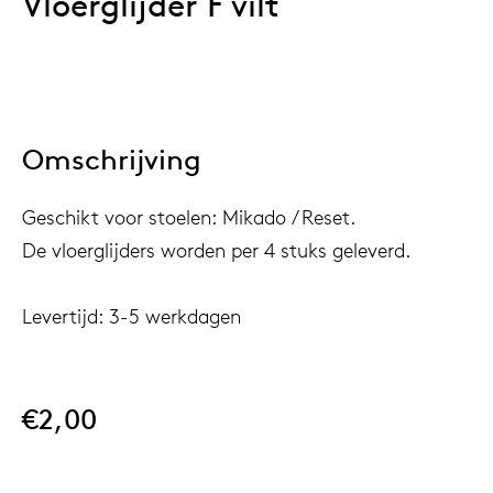
Vloerglijder F vilt
Taf
dick s
ineke 
Omschrijving
karel 
Geschikt voor stoelen: Mikado / Reset.
De vloerglijders worden per 4 stuks geleverd.
miriam
Levertijd: 3-5 werkdagen
burkh
arnol
€2,00
pierre