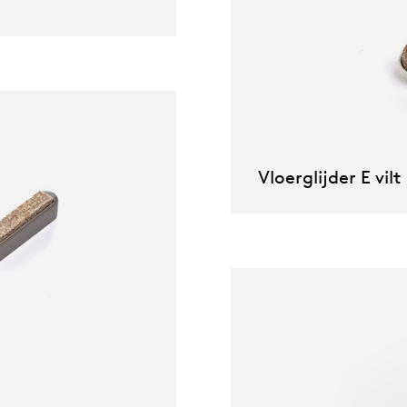
willem van ast
Tafels
dick spierenburg
ineke hans
Vloerglijder E vilt
karel boonzaaijer
miriam van der lubbe
burkhard vogtherr
arnold merckx