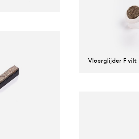
pierre mazairac
Onze ontwerpers
Vloerglijder F vilt