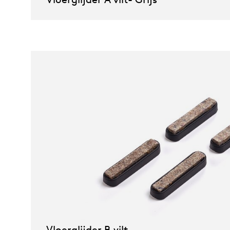
Vloerglijder B vilt