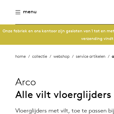
menu
Onze fabriek en ons kantoor zijn gesloten van 1 tot en m
aamheid
derlands
verzending vindt
e producten
n
utsch
home
collectie
webshop
service artikelen
a
gen
houd
ternational
Arco
n
eschiedenis
rope
Alle vilt vloerglijders
meubelen
mensen
Vloerglijders met vilt, toe te passen bi
 management
ontwerpers