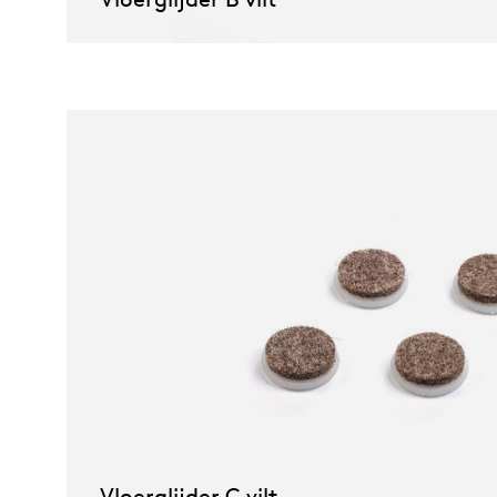
Vloerglijder C vilt