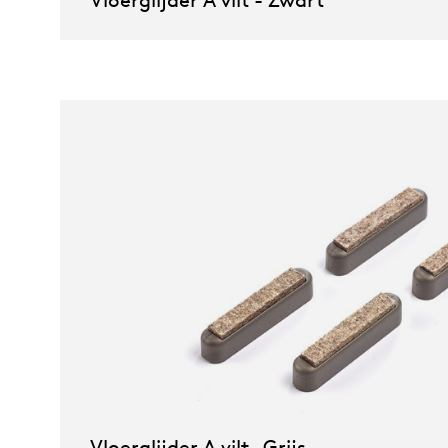
Vloerglijder A vilt- Grijs