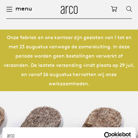
menu
Arco
Winkelw
fels
uurzaamheid
nederlands
alle ta
dew d
vision
alle s
alle k
alle b
kami c
onder
arco 
sabine
accou
pers
Onze fabriek en ons kantoor zijn gesloten van 1 tot en
met 23 augustus vanwege de zomersluiting. In deze
ieuwe producten
felen
deutsch
eettaf
dew si
eetka
bijzet
houte
servic
for th
hofma
houtb
periode worden geen bestellingen verwerkt of
Op
Fam
Co
verzonden. De laatste verzending vindt plaats op 29 juli,
pbergen
nderhoud
international
vergad
enso (
confer
kleinm
eetta
access
hout c
bertja
meube
en vanaf 26 augustus hervatten wij onze
werkzaamheden.
oelen
ze geschiedenis
europe
board
enso h
barsto
produ
boonz
machi
Kl
Ba
We
leinmeubelen
nze mensen
confer
enso 
loung
refurb
caroli
onze v
able management
nze ontwerpers
burea
re-vol
flexib
local
joost 
open s