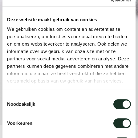
anken
rken bij
uitsch
vision
fauteu
gudmu
Du
Wer
Deze website maakt gebruik van cookies
milies
ontact
stataf
stapel
uli bu
We gebruiken cookies om content en advertenties te
Ni
personaliseren, om functies voor social media te bieden
ebshop
tafel 
raw e
en om ons websiteverkeer te analyseren. Ook delen we
Over Arco
Sto
informatie over uw gebruik van onze site met onze
partners voor social media, adverteren en analyse. Deze
rechth
jorre 
partners kunnen deze gegevens combineren met andere
Collectie
informatie die u aan ze heeft verstrekt of die ze hebben
ovale 
jonat
verzameld op basis van uw gebruik van hun services.
Toestemmingsselectie
ronde 
ivan k
Noodzakelijk
local
jonas
Voorkeuren
willem