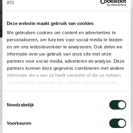
anken
rken bij
uitsch
vision
fauteu
gudmu
Du
Wer
milies
ontact
stataf
stapel
uli bu
Deze website maakt gebruik van cookies
Ni
We gebruiken cookies om content en advertenties te
personaliseren, om functies voor social media te bieden
ebshop
tafel 
raw e
en om ons websiteverkeer te analyseren. Ook delen we
Over Arco
Sto
informatie over uw gebruik van onze site met onze
rechth
jorre 
partners voor social media, adverteren en analyse. Deze
Collectie
partners kunnen deze gegevens combineren met andere
informatie die u aan ze heeft verstrekt of die ze hebben
ovale 
jonat
verzameld op basis van uw gebruik van hun services.
ronde 
ivan k
Toestemmingsselectie
Noodzakelijk
local
jonas
Voorkeuren
willem