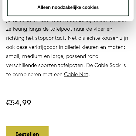
apparaten. De 3D gebreide Cable Sock is een
Alleen noodzakelijke cookies
mooie oplossing voor de wildgroei aan kabels rond
je tafel: de smalle kous houdt ze bij elkaar en leidt
Onz
ze keurig langs de tafelpoot naar de vloer en
richting het stopcontact. Net als echte kousen zijn
ook deze verkrijgbaar in allerlei kleuren en maten:
small, medium en large, passend rond
verschillende soorten tafelpoten. De Cable Sock is
te combineren met een
Cable Net
.
€54,99
Bestellen