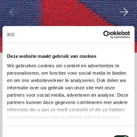
anken
rken bij
uitsch
vision
fauteu
gudmu
Du
Wer
milies
ontact
stataf
stapel
uli bu
Ni
ebshop
tafel 
raw e
Over Arco
Sto
Deze website maakt gebruik van cookies
rechth
jorre 
We gebruiken cookies om content en advertenties te
Collectie
personaliseren, om functies voor social media te bieden
ovale 
jonat
en om ons websiteverkeer te analyseren. Ook delen we
informatie over uw gebruik van onze site met onze
partners voor social media, adverteren en analyse. Deze
ronde 
ivan k
partners kunnen deze gegevens combineren met andere
informatie die u aan ze heeft verstrekt of die ze hebben
local
jonas
verzameld op basis van uw gebruik van hun services.
Toestemmingsselectie
willem