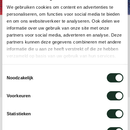
änke
rriere
auszie
vision
sessel
cm13/
gudmu
We gebruiken cookies om content en advertenties te
Nac
personaliseren, om functies voor social media te bieden
en om ons websiteverkeer te analyseren. Ook delen we
milien
ontakt
stehti
stapel
cm15
uli bu
informatie over uw gebruik van onze site met onze
Ne
partners voor social media, adverteren en analyse. Deze
ebshop
essti
cm21
raw e
partners kunnen deze gegevens combineren met andere
Über Arco
Stü
informatie die u aan ze heeft verstrekt of die ze hebben
verzameld op basis van uw gebruik van hun services.
rechte
cm22
jorre 
Kollektion
Toestemmingsselectie
ovale 
jonat
Noodzakelijk
Ka
runde 
ivan k
Voorkeuren
local
jonas
CM11 - medium red/blue
Statistieken
willem