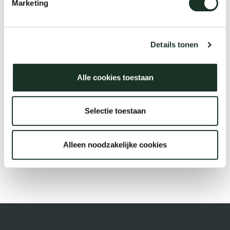
Marketing
Tis
dick s
Description
Details tonen
ineke 
Alle cookies toestaan
€54,99
karel 
Selectie toestaan
miriam
Alleen noodzakelijke cookies
Bestellen
burkh
arnol
pierre