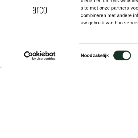
bieden en om ons websitev
site met onze partners vo
combineren met andere inf
uw gebruik van hun servic
CM10 - small green/blue
Toestemmingsselectie
Noodzakelijk
Omschrijving
Om de tafel net zo flexibel te maken als onz