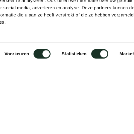
erkeer te analyseren. Ook delen we informatie over uw gebruik
or social media, adverteren en analyse. Deze partners kunnen 
ormatie die u aan ze heeft verstrekt of die ze hebben verzameld
es.
Voorkeuren
Statistieken
Market
e levensstijl met laptops, iPads