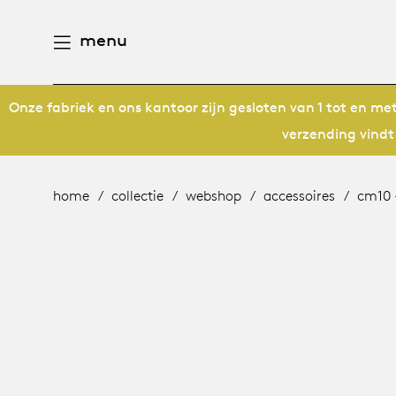
menu
Onze fabriek en ons kantoor zijn gesloten van 1 tot en m
aamheid
derlands
verzending vindt
e producten
n
utsch
home
collectie
webshop
accessoires
cm10 
gen
houd
ternational
n
eschiedenis
rope
meubelen
mensen
 management
ontwerpers