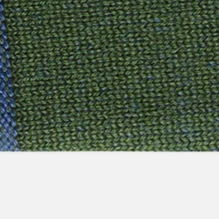
pierre mazairac
Onze ontwerpers