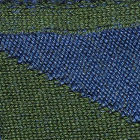
willem van ast
Tafels
dick spierenburg
ineke hans
karel boonzaaijer
miriam van der lubbe
burkhard vogtherr
arnold merckx