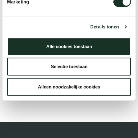
Marketing
Tis
dick s
Description
Details tonen
ineke 
Alle cookies toestaan
€45,00
karel 
Selectie toestaan
miriam
Alleen noodzakelijke cookies
Bestellen
burkh
arnol
pierre