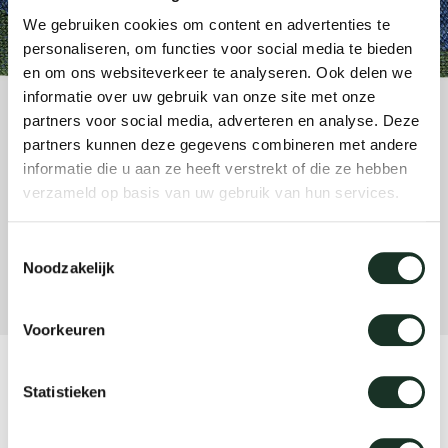
änke
rriere
auszie
vision
sessel
cm13/
gudmu
We gebruiken cookies om content en advertenties te
Nac
personaliseren, om functies voor social media te bieden
en om ons websiteverkeer te analyseren. Ook delen we
milien
ontakt
stehti
stapel
cm15
uli bu
informatie over uw gebruik van onze site met onze
Ne
partners voor social media, adverteren en analyse. Deze
ebshop
essti
cm21
raw e
partners kunnen deze gegevens combineren met andere
Über Arco
Stü
informatie die u aan ze heeft verstrekt of die ze hebben
verzameld op basis van uw gebruik van hun services.
rechte
cm22
jorre 
Kollektion
Toestemmingsselectie
ovale 
jonat
Noodzakelijk
Ka
runde 
ivan k
Voorkeuren
local
jonas
CM10 - small green/blue
Statistieken
willem