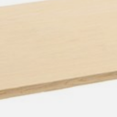
pierre mazairac
Onze ontwerpers