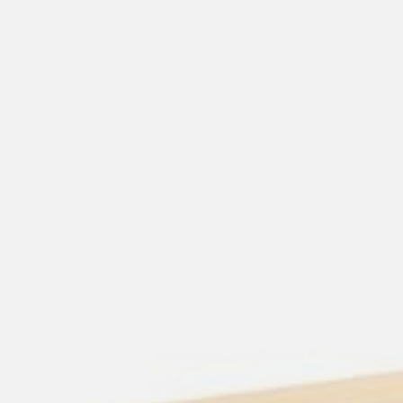
willem van ast
Tafels
dick spierenburg
ineke hans
karel boonzaaijer
miriam van der lubbe
burkhard vogtherr
arnold merckx