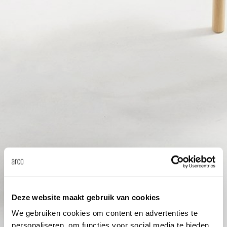
Tis
dick s
ineke 
karel 
miriam
burkh
arnol
Deze website maakt gebruik van cookies
We gebruiken cookies om content en advertenties te
pierre
personaliseren, om functies voor social media te bieden