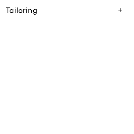
Tailoring
Cable Management
Eco Passport
Materials