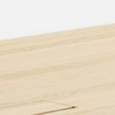
pierre mazairac
Unsere Designer