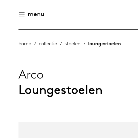
menu
aamheid
derlands
home
collectie
stoelen
loungestoelen
e producten
n
utsch
Arco
gen
houd
ternational
Loungestoelen
n
eschiedenis
rope
meubelen
mensen
 management
ontwerpers