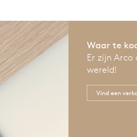
willem van ast
Tafels
dick spierenburg
Waar te ko
ineke hans
Er zijn Arco
wereld!
karel boonzaaijer
miriam van der lubbe
Vind een ver
burkhard vogtherr
arnold merckx