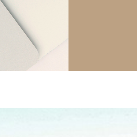
pierre mazairac
Onze ontwerpers