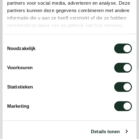
partners voor social media, adverteren en analyse. Deze
partners kunnen deze gegevens combineren met andere
informatie die u aan ze heeft verstrekt of die ze hebben
Onz
verzameld op basis van uw gebruik van hun services.
Toestemmingsselectie
Noodzakelijk
Voorkeuren
Product
Statistieken
Utensils (hoogte
Marketing
verstelbaar)
Details tonen
Designer