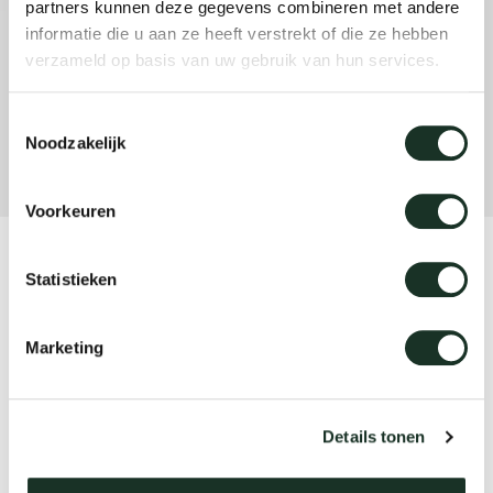
partners kunnen deze gegevens combineren met andere
informatie die u aan ze heeft verstrekt of die ze hebben
verzameld op basis van uw gebruik van hun services.
Onz
Toestemmingsselectie
Noodzakelijk
Voorkeuren
Product
Statistieken
Slim Plus bench
Marketing
Designer
Bertjan Pot
Details tonen