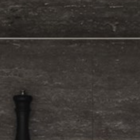
willem van ast
Tafels
dick spierenburg
ineke hans
karel boonzaaijer
miriam van der lubbe
burkhard vogtherr
arnold merckx