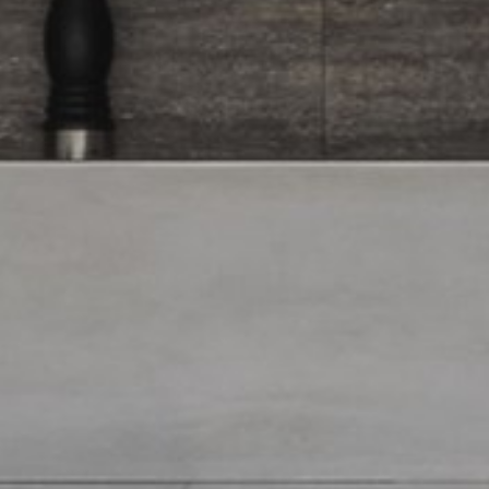
pierre mazairac
Onze ontwerpers