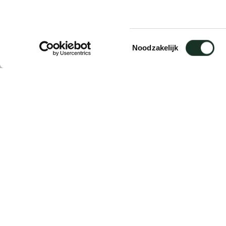
Project ACD
Daknam, Belgie
Toestemmingsselectie
Noodzakelijk