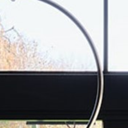
willem van ast
Tafels
dick spierenburg
ineke hans
karel boonzaaijer
miriam van der lubbe
burkhard vogtherr
arnold merckx