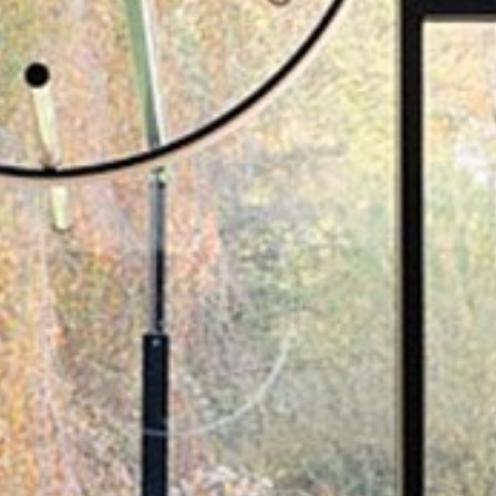
pierre mazairac
Onze ontwerpers