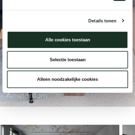
Onz
Details tonen
Alle cookies toestaan
Koninklijke Nederlandse
Selectie toestaan
Akademie van
Wetenschappen
Alleen noodzakelijke cookies
Amsterdam