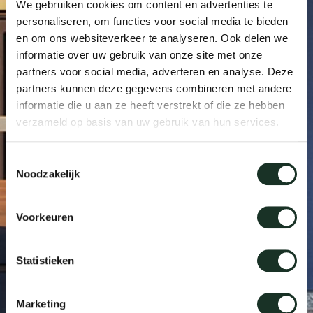
We gebruiken cookies om content en advertenties te
Taf
personaliseren, om functies voor social media te bieden
en om ons websiteverkeer te analyseren. Ook delen we
dick s
informatie over uw gebruik van onze site met onze
partners voor social media, adverteren en analyse. Deze
ineke 
partners kunnen deze gegevens combineren met andere
informatie die u aan ze heeft verstrekt of die ze hebben
verzameld op basis van uw gebruik van hun services.
karel 
Toestemmingsselectie
miriam
Noodzakelijk
burkh
Voorkeuren
arnol
Statistieken
pierre
Marketing