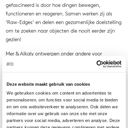
gefascineerd is door hoe dingen bewegen,
anken
rken bij
uitsch
vision
fauteu
gudmu
Du
Wer
functioneren en reageren. Samen werken zij als
‘Raw-Edges’ en delen een gezamenlijke doelstelling
milies
ontact
stataf
stapel
uli bu
om te zoeken naar objecten die nooit eerder zijn
Ni
gezien!
ebshop
tafel 
raw e
Over Arco
Sto
Mer & Alkaly ontwerpen onder andere voor
rechth
jorre 
Cappellini, Established & Sons, Moroso, Kvadrat,
Collectie
Stella McCartney en Arco. Daarnaast wordt hun
ovale 
jonat
werk in verschillende musea tentoongesteld
Deze website maakt gebruik van cookies
waaronder MoMA New-York.
ronde 
ivan k
We gebruiken cookies om content en advertenties te
personaliseren, om functies voor social media te bieden
Sinds hun afstuderen in 2006 hebben ze
en om ons websiteverkeer te analyseren. Ook delen we
local
jonas
verschillende awards in ontvangst mogen nemen
informatie over uw gebruik van onze site met onze
waaronder The British Council Talented Award, iF
partners voor social media, adverteren en analyse. Deze
willem
Gold Award, Dutch Design Award en de Elle
partners kunnen deze gegevens combineren met andere