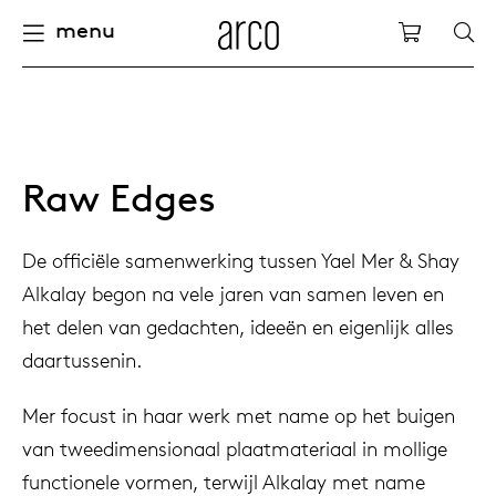
menu
Arco
Winkelw
fels
uurzaamheid
nederlands
alle ta
dew d
vision
alle s
alle k
alle b
kami c
onder
arco 
sabine
accou
pers
ieuwe producten
felen
international
eettaf
dew si
eetka
bijzet
houte
servic
for th
hofma
houtb
Raw Edges
Op
Fam
Co
pbergen
nderhoud
europe
vergad
enso (
confer
kleinm
eetta
access
hout c
bertja
meube
De officiële samenwerking tussen Yael Mer & Shay
Alkalay begon na vele jaren van samen leven en
oelen
ze geschiedenis
deutsch
board
enso h
barsto
produ
boonz
machi
het delen van gedachten, ideeën en eigenlijk alles
Kl
Ba
We
daartussenin.
leinmeubelen
nze mensen
confer
enso 
loung
refurb
caroli
onze v
Mer focust in haar werk met name op het buigen
van tweedimensionaal plaatmateriaal in mollige
able management
nze ontwerpers
burea
re-vol
flexib
local
joost 
open s
functionele vormen, terwijl Alkalay met name