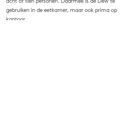
acht of tien personen. Daarmee is de Dew te
gebruiken in de eetkamer, maar ook prima op
kantoor.
Dew coffee table
De nieuwe Dew coffee table is ontworpen door
gerenommeerd en gevierd ontwerpster Sabine
Marcelis en is een vervolg op de Dew dining table.
Net als de eettafel komt de Dew coffee table
overal goed tot zijn recht, dankzij de organische,
sculpturale vorm. De Dew coffee table komt in
verschillende groottes en hoogtes, wat het
mogelijk maakt meerdere tafels in elkaar te
schuiven om een "landschap" van objecten te