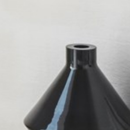
pierre mazairac
Onze ontwerpers