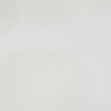
willem van ast
Tafels
dick spierenburg
ineke hans
karel boonzaaijer
miriam van der lubbe
burkhard vogtherr
arnold merckx