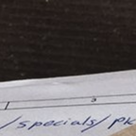
willem van ast
Tafels
dick spierenburg
ineke hans
karel boonzaaijer
miriam van der lubbe
burkhard vogtherr
arnold merckx