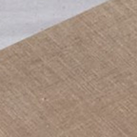
pierre mazairac
Onze ontwerpers