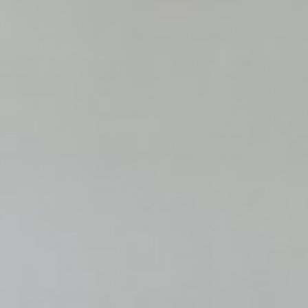
willem van ast
Tafels
dick spierenburg
ineke hans
karel boonzaaijer
miriam van der lubbe
burkhard vogtherr
arnold merckx