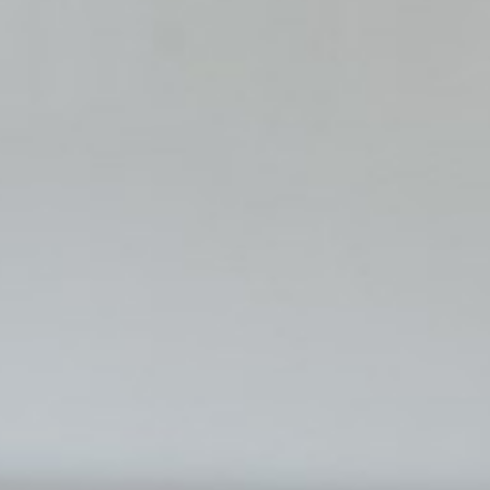
pierre mazairac
Onze ontwerpers