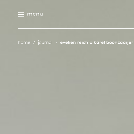
menu
aamheid
derlands
home
journal
evelien reich & karel boonzaaijer
e producten
n
utsch
gen
houd
ternational
n
eschiedenis
rope
meubelen
mensen
 management
ontwerpers