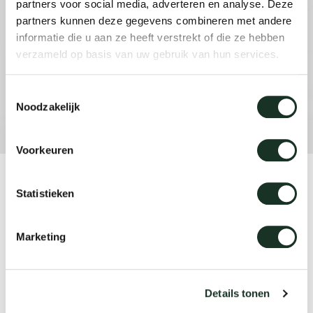
partners voor social media, adverteren en analyse. Deze
partners kunnen deze gegevens combineren met andere
informatie die u aan ze heeft verstrekt of die ze hebben
Our
verzameld op basis van uw gebruik van hun services.
Toestemmingsselectie
Noodzakelijk
Voorkeuren
Product
Statistieken
Essenza XL
Marketing
Designer
Willem van Ast
Details tonen