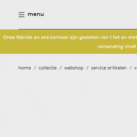
menu
Onze fabriek en ons kantoor zijn gesloten van 1 tot en m
aamheid
derlands
verzending vindt
e producten
n
utsch
home
collectie
webshop
service artikelen
v
gen
houd
ternational
n
eschiedenis
rope
meubelen
mensen
 management
ontwerpers