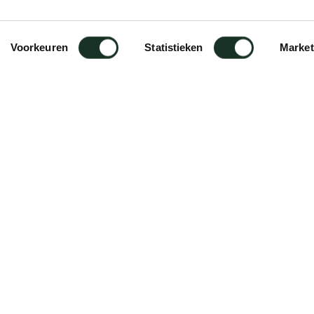
Voorkeuren
Statistieken
Market
vestiging/montage van
everd