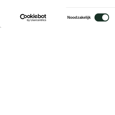
Muurplaat
Toestemmingsselectie
Noodzakelijk
Omschrijving
Muurplaat voor Vision kasten, voor de be
kastonderdelen.
Wordt per stuk geleverd
Wordt exclusief bevestigingsmateriaal gel