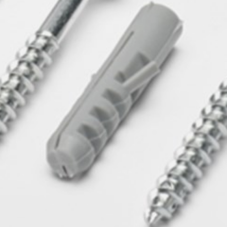
pierre mazairac
Onze ontwerpers