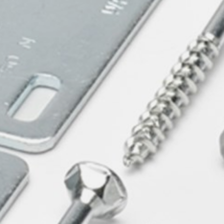
willem van ast
Tafels
dick spierenburg
ineke hans
karel boonzaaijer
miriam van der lubbe
burkhard vogtherr
arnold merckx