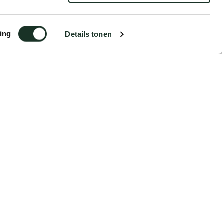
ing
Details tonen
€2,25
Bestellen