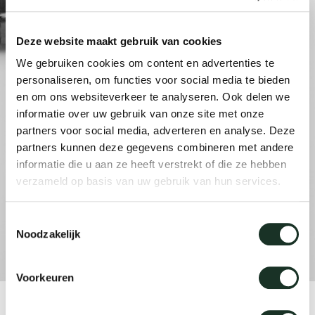
anken
rken bij
uitsch
vision
fauteu
gudmu
Du
Wer
Deze website maakt gebruik van cookies
milies
ontact
stataf
stapel
uli bu
We gebruiken cookies om content en advertenties te
Ni
personaliseren, om functies voor social media te bieden
en om ons websiteverkeer te analyseren. Ook delen we
ebshop
tafel 
raw e
informatie over uw gebruik van onze site met onze
Over Arco
Sto
partners voor social media, adverteren en analyse. Deze
rechth
jorre 
partners kunnen deze gegevens combineren met andere
Collectie
informatie die u aan ze heeft verstrekt of die ze hebben
verzameld op basis van uw gebruik van hun services.
ovale 
jonat
Toestemmingsselectie
ronde 
ivan k
Noodzakelijk
local
jonas
Voorkeuren
willem