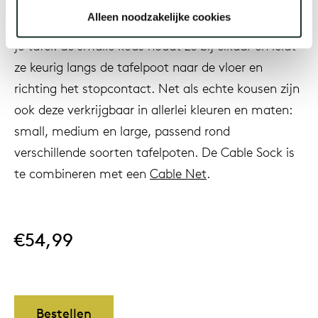
apparaten. De 3D gebreide Cable Sock is een
Alleen noodzakelijke cookies
mooie oplossing voor de wildgroei aan kabels rond
je tafel: de smalle kous houdt ze bij elkaar en leidt
Onz
ze keurig langs de tafelpoot naar de vloer en
richting het stopcontact. Net als echte kousen zijn
ook deze verkrijgbaar in allerlei kleuren en maten:
small, medium en large, passend rond
verschillende soorten tafelpoten. De Cable Sock is
te combineren met een
Cable Net
.
€54,99
Bestellen