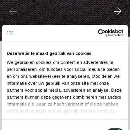
anken
rken bij
uitsch
vision
fauteu
gudmu
Du
Wer
milies
ontact
stataf
stapel
uli bu
Ni
ebshop
tafel 
raw e
Over Arco
Sto
Deze website maakt gebruik van cookies
rechth
jorre 
We gebruiken cookies om content en advertenties te
Collectie
personaliseren, om functies voor social media te bieden
ovale 
jonat
en om ons websiteverkeer te analyseren. Ook delen we
informatie over uw gebruik van onze site met onze
partners voor social media, adverteren en analyse. Deze
ronde 
ivan k
partners kunnen deze gegevens combineren met andere
informatie die u aan ze heeft verstrekt of die ze hebben
local
jonas
verzameld op basis van uw gebruik van hun services.
Toestemmingsselectie
willem