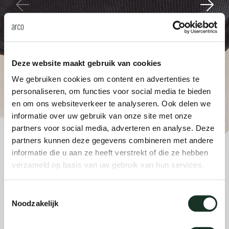
anken
rken bij
uitsch
vision
fauteu
gudmu
Du
Wer
milies
ontact
stataf
stapel
uli bu
Ni
Deze website maakt gebruik van cookies
ebshop
tafel 
raw e
We gebruiken cookies om content en advertenties te
Over Arco
Sto
personaliseren, om functies voor social media te bieden
rechth
jorre 
en om ons websiteverkeer te analyseren. Ook delen we
Collectie
informatie over uw gebruik van onze site met onze
partners voor social media, adverteren en analyse. Deze
ovale 
jonat
partners kunnen deze gegevens combineren met andere
informatie die u aan ze heeft verstrekt of die ze hebben
ronde 
ivan k
verzameld op basis van uw gebruik van hun services.
Toestemmingsselectie
local
jonas
Noodzakelijk
willem