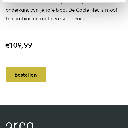
stekkerdozen en snoeren, bevestigd aan de
onderkant van je tafelblad. De Cable Net is mooi
te combineren met een
Cable Sock
.
Onz
€109,99
Bestellen