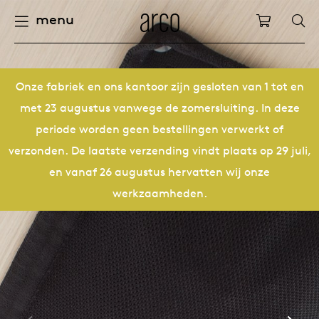
menu
Arco
Winkelw
fels
uurzaamheid
nederlands
alle ta
dew d
vision
alle s
alle k
alle b
kami c
onder
arco 
sabine
accou
pers
Onze fabriek en ons kantoor zijn gesloten van 1 tot en
met 23 augustus vanwege de zomersluiting. In deze
ieuwe producten
felen
deutsch
eettaf
dew si
eetka
bijzet
houte
servic
for th
hofma
houtb
periode worden geen bestellingen verwerkt of
Op
Fam
Co
verzonden. De laatste verzending vindt plaats op 29 juli,
pbergen
nderhoud
international
vergad
enso (
confer
kleinm
eetta
access
hout c
bertja
meube
en vanaf 26 augustus hervatten wij onze
werkzaamheden.
oelen
ze geschiedenis
europe
board
enso h
barsto
produ
boonz
machi
Kl
Ba
We
leinmeubelen
nze mensen
confer
enso 
loung
refurb
caroli
onze v
able management
nze ontwerpers
burea
re-vol
flexib
local
joost 
open s