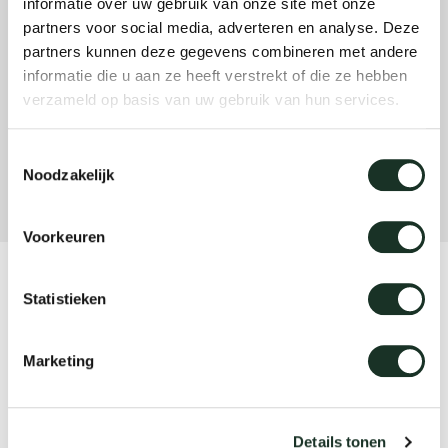
informatie over uw gebruik van onze site met onze
partners voor social media, adverteren en analyse. Deze
partners kunnen deze gegevens combineren met andere
Onz
informatie die u aan ze heeft verstrekt of die ze hebben
verzameld op basis van uw gebruik van hun services.
Toestemmingsselectie
Noodzakelijk
Voorkeuren
Product
Statistieken
Slim+ Round
Marketing
Designer
Details tonen