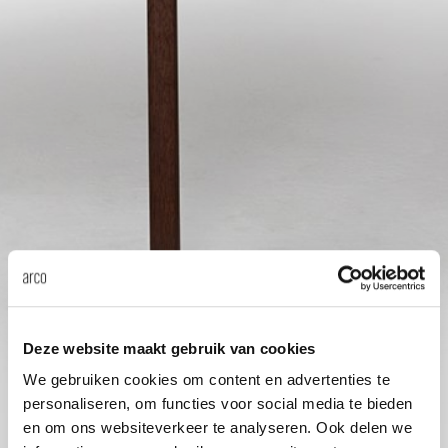
Taf
dick s
ineke 
karel 
miriam
burkh
Deze website maakt gebruik van cookies
arnol
We gebruiken cookies om content en advertenties te
personaliseren, om functies voor social media te bieden
pierre
en om ons websiteverkeer te analyseren. Ook delen we