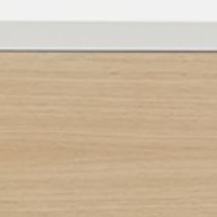
pierre mazairac
Onze ontwerpers