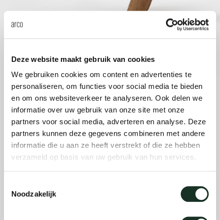
Taf
dick s
ineke 
Deze website maakt gebruik van cookies
We gebruiken cookies om content en advertenties te
personaliseren, om functies voor social media te bieden
karel 
en om ons websiteverkeer te analyseren. Ook delen we
informatie over uw gebruik van onze site met onze
miriam
partners voor social media, adverteren en analyse. Deze
partners kunnen deze gegevens combineren met andere
informatie die u aan ze heeft verstrekt of die ze hebben
burkh
verzameld op basis van uw gebruik van hun services.
arnol
Toestemmingsselectie
Noodzakelijk
pierre