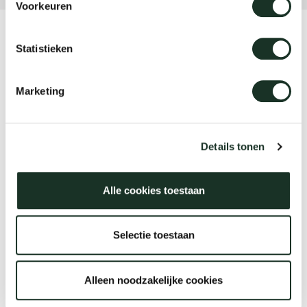
Voorkeuren
Product
Onz
Statistieken
Tablets
Marketing
Designer
Jonas Trampedach
Details tonen
Alle cookies toestaan
Jaar
2014
Selectie toestaan
Alleen noodzakelijke cookies