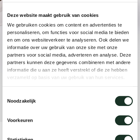
enches
ontact
extend
vision
armch
cm13/
gudmu
Sus
Deze website maakt gebruik van cookies
milies
ownload
high t
stacka
cm15
uli bu
We gebruiken cookies om content en advertenties te
personaliseren, om functies voor social media te bieden
Ne
en om ons websiteverkeer te analyseren. Ook delen we
ebshop
tailor
cm21
raw e
informatie over uw gebruik van onze site met onze
About Arco
Cha
partners voor social media, adverteren en analyse. Deze
rectan
cm22
jorre 
partners kunnen deze gegevens combineren met andere
informatie die u aan ze heeft verstrekt of die ze hebben
Collection
verzameld op basis van uw gebruik van hun services.
oval t
jonat
Ca
Toestemmingsselectie
round 
ivan k
Noodzakelijk
local
jonas
Voorkeuren
willem
Statistieken