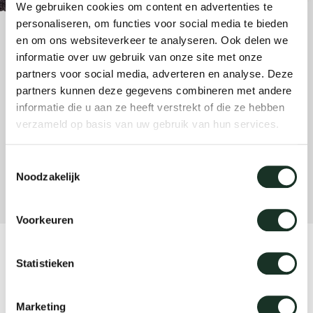
We gebruiken cookies om content en advertenties te
enches
ontact
extend
vision
armch
cm13/
gudmu
personaliseren, om functies voor social media te bieden
Sus
en om ons websiteverkeer te analyseren. Ook delen we
milies
ownload
high t
stacka
cm15
uli bu
informatie over uw gebruik van onze site met onze
Ne
partners voor social media, adverteren en analyse. Deze
partners kunnen deze gegevens combineren met andere
ebshop
tailor
cm21
raw e
informatie die u aan ze heeft verstrekt of die ze hebben
About Arco
Cha
verzameld op basis van uw gebruik van hun services.
rectan
cm22
jorre 
Collection
Toestemmingsselectie
Noodzakelijk
oval t
jonat
Ca
Voorkeuren
round 
ivan k
CM12 - large black
Statistieken
local
jonas
Marketing
willem