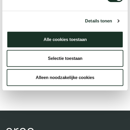
Tab
dick s
Description
Details tonen
ineke 
Alle cookies toestaan
€64.99
karel 
Selectie toestaan
miriam
Alleen noodzakelijke cookies
Order
burkh
arnol
pierre